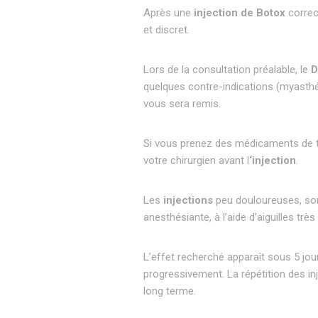
Après une
injection de Botox
correc
et discret.
Lors de la consultation préalable, le
D
quelques contre-indications (myasthén
vous sera remis.
Si vous prenez des médicaments de ty
votre chirurgien avant l
‘injection
.
Les
injections
peu douloureuses, son
anesthésiante, à l’aide d’aiguilles très 
L’effet recherché apparaît sous 5 jour
progressivement. La répétition des in
long terme.