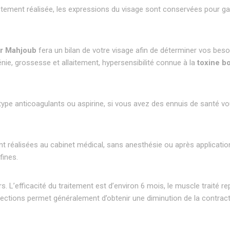
tement réalisée, les expressions du visage sont conservées pour gara
r Mahjoub
fera un bilan de votre visage afin de déterminer vos beso
ie, grossesse et allaitement, hypersensibilité connue à la
toxine bo
pe anticoagulants ou aspirine, si vous avez des ennuis de santé vou
t réalisées au cabinet médical, sans anesthésie ou après applicati
fines.
s. L’efficacité du traitement est d’environ 6 mois, le muscle traité 
jections permet généralement d’obtenir une diminution de la contract